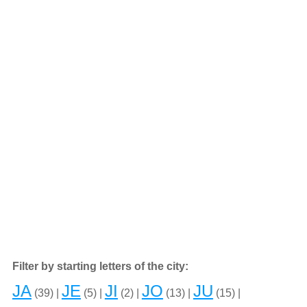
Filter by starting letters of the city:
JA
JE
JI
JO
JU
(39) |
(5) |
(2) |
(13) |
(15) |