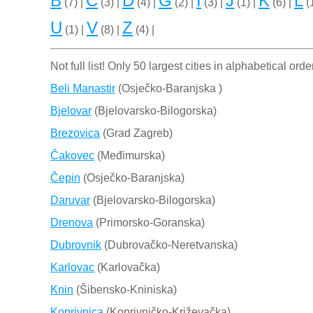
B
C
D
G
I
J
K
L
(7) |
(3) |
(4) |
(2) |
(3) |
(1) |
(6) |
(1
U
V
Z
(1) |
(8) |
(4) |
Not full list! Only 50 largest cities in alphabetical orde
Beli Manastir
(Osječko-Baranjska )
Bjelovar
(Bjelovarsko-Bilogorska)
Brezovica
(Grad Zagreb)
Čakovec
(Međimurska)
Čepin
(Osječko-Baranjska)
Daruvar
(Bjelovarsko-Bilogorska)
Drenova
(Primorsko-Goranska)
Dubrovnik
(Dubrovačko-Neretvanska)
Karlovac
(Karlovačka)
Knin
(Šibensko-Kniniska)
Koprivnica
(Koprivničko-Križevačka)