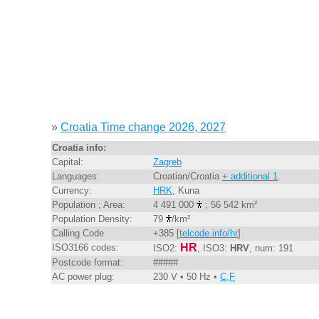
»
Croatia Time change 2026, 2027
Croatia info:
Capital:
Zagreb
Languages:
Croatian/Croatia
+ additional 1
.
Currency:
HRK
, Kuna
Population ; Area:
4 491 000
; 56 542 km²
Population Density:
79
/km²
Calling Code
+385 [
telcode.info/hr
]
HR
ISO3166 codes:
ISO2:
, ISO3:
HRV
, num: 191
Postcode format:
#####
AC power plug:
230 V • 50 Hz •
C,F