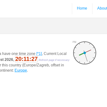
Home
Abou
PM
a have one time zone
[*1]
, Current Local
20:11:28
ust 2026,
Refresh page if necessary
this country (Europe/Zagreb, offset in
Continent:
Europe
.