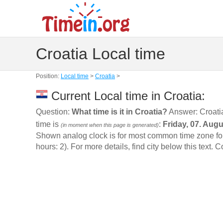
Croatia Local time
Position:
Local time
>
Croatia
>
Current Local time in Croatia:
Question:
What time is it in Croatia?
Answer: Croati
time is
:
Friday, 07. Aug
(in moment when this page is generated)
Shown analog clock is for most common time zone for 
hours: 2). For more details, find city below this text. 