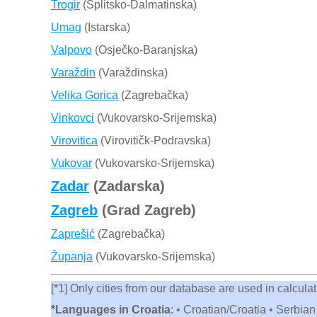
Trogir
(Splitsko-Dalmatinska)
Umag
(Istarska)
Valpovo
(Osječko-Baranjska)
Varaždin
(Varaždinska)
Velika Gorica
(Zagrebačka)
Vinkovci
(Vukovarsko-Srijemska)
Virovitica
(Virovitičk-Podravska)
Vukovar
(Vukovarsko-Srijemska)
Zadar
(Zadarska)
Zagreb
(Grad Zagreb)
Zaprešić
(Zagrebačka)
Županja
(Vukovarsko-Srijemska)
[*1] Only cities from our database are used in calculati
*Languages in Croatia
: • Croatian/Croatia • Serbian