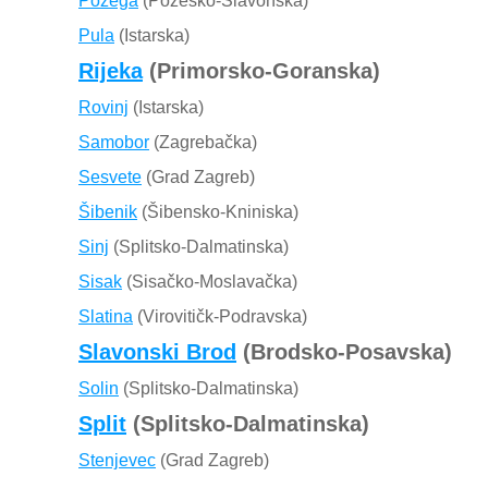
Požega
(Požeško-Slavonska)
Pula
(Istarska)
Rijeka
(Primorsko-Goranska)
Rovinj
(Istarska)
Samobor
(Zagrebačka)
Sesvete
(Grad Zagreb)
Šibenik
(Šibensko-Kniniska)
Sinj
(Splitsko-Dalmatinska)
Sisak
(Sisačko-Moslavačka)
Slatina
(Virovitičk-Podravska)
Slavonski Brod
(Brodsko-Posavska)
Solin
(Splitsko-Dalmatinska)
Split
(Splitsko-Dalmatinska)
Stenjevec
(Grad Zagreb)